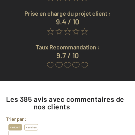
Prise en charge du projet client :
9.4 / 10
Taux Recommandation :
9.7 / 10
Les
385
avis avec commentaires de
nos clients
Trier par :
+ récent
+ ancien
|