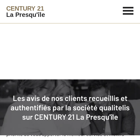
CENTURY 21
La Presqu'île
Agence immobilière
Avis de nos clients
Les avis de nos clients recueillis et
CENTURY 21 La Presqu'île
: nos
authentifiés par la société qualitelis
clients donnent leurs avis
sur
CENTURY 21 La Presqu'île
Notre agence CENTURY 21 La Presqu'île s’est fixée comme
priorité de vous apporter le meilleur service et mettra